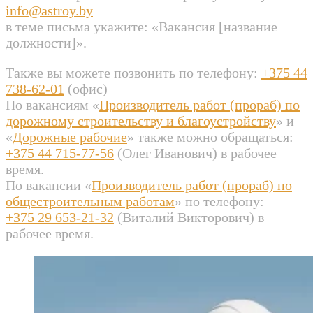
info@astroy.by
в теме письма укажите: «Вакансия [название
должности]».
Также вы можете позвонить по телефону:
+375 44
738-62-01
(офис)
По вакансиям «
Производитель работ (прораб) по
дорожному строительству и благоустройству
» и
«
Дорожные рабочие
» также можно обращаться:
+375 44 715-77-56
(Олег Иванович) в рабочее
время.
По вакансии «
Производитель работ (прораб) по
общестроительным работам
» по телефону:
+375 29 653-21-32
(Виталий Викторович) в
рабочее время.