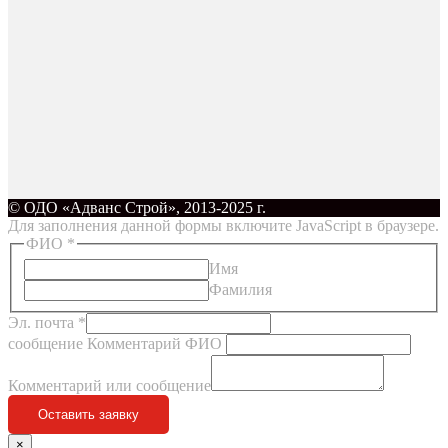
© ОДО «Адванс Строй», 2013-2025 г.
Для заполнения данной формы включите JavaScript в браузере.
ФИО
*
Имя
Фамилия
Эл. почта
*
сообщение Комментарий ФИО
Комментарий или сообщение
Оставить заявку
×