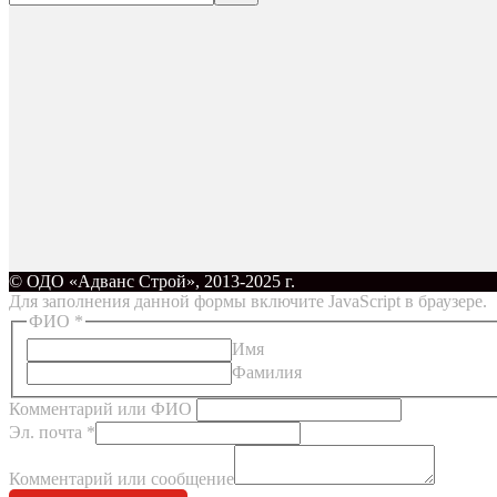
© ОДО «Адванс Строй», 2013-2025 г.
Для заполнения данной формы включите JavaScript в браузере.
ФИО
*
Имя
Фамилия
Комментарий или ФИО
Эл. почта
*
Комментарий или сообщение