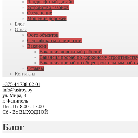
Ландшафтный дизайн
Устройство газонов
Озеленение
Мощение дорожек
Блог
О нас
Фото объектов
Сертификаты и лицензии
Вакансии
Вакансия дорожный рабочий
Вакансия прораб по дорожному строительств
Вакансия прораб по общестроительным работ
Отзывы
Контакты
+375 44 738-62-01
info@astroy.by
ул. Мира, 3
г. Фаниполь
Пн - Пт 8.00 - 17.00
Сб - Вс ВЫХОДНОЙ
Блог