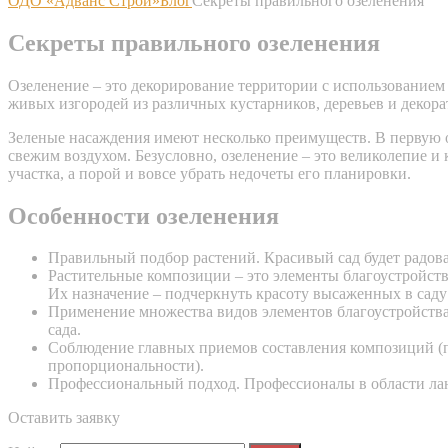
ОДО «Адванс Строй»
Блог
Секреты правильного озеленения
Секреты правильного озеленения
Озеленение – это декорирование территории с использованием 
живых изгородей из различных кустарников, деревьев и декора
Зеленые насаждения имеют несколько преимуществ. В первую о
свежим воздухом. Безусловно, озеленение – это великолепие и
участка, а порой и вовсе убрать недочеты его планировки.
Особенности озеленения
Правильный подбор растений. Красивый сад будет радова
Растительные композиции – это элементы благоустройств
Их назначение – подчеркнуть красоту высаженных в сад
Применение множества видов элементов благоустройства 
сада.
Соблюдение главных приемов составления композиций (пр
пропорциональности).
Профессиональный подход. Профессионалы в области ланд
Оставить заявку