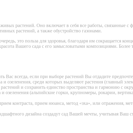
живых растений. Оно включает в себя все работы, связанные с ф
тивных растений, а также обустройство газонами.
чередь, это польза для здоровья, благодаря им сокращается ко
 красота Вашего сада с его замысловатыми композициями. Более
ть Вас всегда, если при выборе растений Вы отдадите предпочт
а и озеленения, среди которых выделяют растения (главный эле
у растений и сохранить единство пространства и гармонию с о
и озеленения (альпийские горки, крупномеры, рокарии, вертикал
ием контраста, прием нюанса, метод «эха», или отражения, ме
шафтного дизайна создадут сад Вашей мечты, учитывая Ваш сти