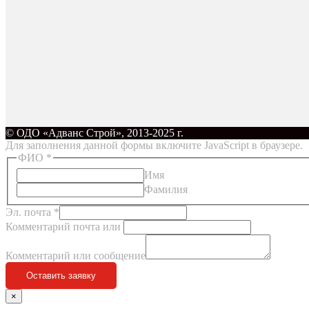
© ОДО «Адванс Строй», 2013-2025 г.
Для заполнения данной формы включите JavaScript в браузере.
ФИО
*
Имя
Фамилия
Эл. почта
*
Комментарий почта или
Комментарий или сообщение
Оставить заявку
×