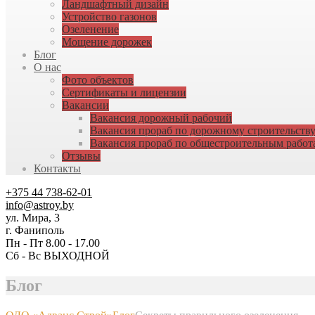
Ландшафтный дизайн
Устройство газонов
Озеленение
Мощение дорожек
Блог
О нас
Фото объектов
Сертификаты и лицензии
Вакансии
Вакансия дорожный рабочий
Вакансия прораб по дорожному строительств
Вакансия прораб по общестроительным работ
Отзывы
Контакты
+375 44 738-62-01
info@astroy.by
ул. Мира, 3
г. Фаниполь
Пн - Пт 8.00 - 17.00
Сб - Вс ВЫХОДНОЙ
Блог