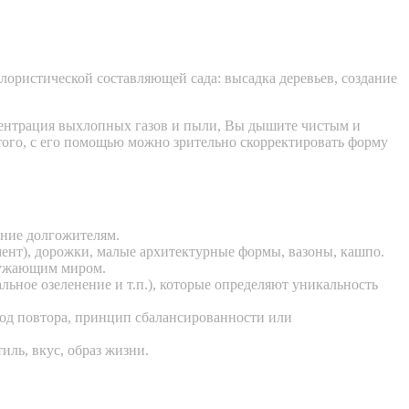
лористической составляющей сада: высадка деревьев, создание
нцентрация выхлопных газов и пыли, Вы дышите чистым и
 того, с его помощью можно зрительно скорректировать форму
ение долгожителям.
мент), дорожки, малые архитектурные формы, вазоны, кашпо.
кружающим миром.
ьное озеленение и т.п.), которые определяют уникальность
тод повтора, принцип сбалансированности или
ль, вкус, образ жизни.